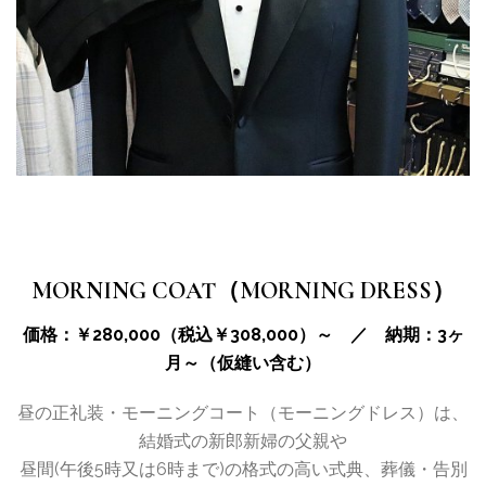
MORNING COAT（MORNING DRESS）
価格：￥280,000（税込￥308,000）～ ／ 納期：3ヶ
月～（仮縫い含む）
昼の正礼装・モーニングコート（モーニングドレス）は、
結婚式の新郎新婦の父親や
昼間(午後5時又は6時まで)の格式の高い式典、葬儀・告別