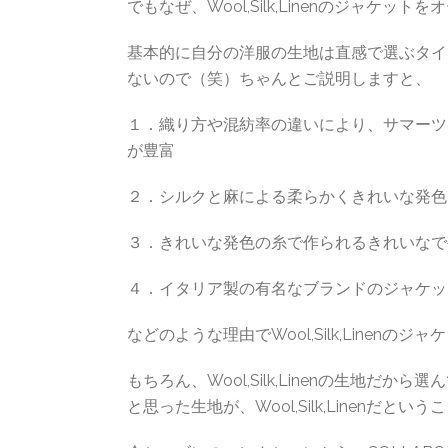
でもなぜ、Wool,Silk,Linenのジャケ
基本的に自分の洋服の生地は直感で選ぶタイ
ないので（笑）ちゃんとご説明しますと、
１．織り方や混紡率の違いにより、サマーツ
が豊富
２．シルクと麻による柔らかくきれいな発色
３．きれいな発色の糸で作られるきれいなで
４．イタリア製の有名なブランドのジャケッ
などのような理由でWool,Silk,Linen
もちろん、Wool,Silk,Linenの生地
と思った生地が、Wool,Silk,Linenだと