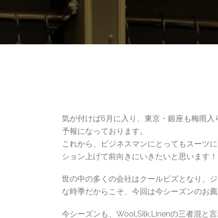
気が付けば6月に入り、
東京・銀座も
梅雨入
予報になっております。
これから、ビジネスマンにとってもスーツに
ション上げて前向きにいきたいと思います！
世の中の多くの会社はクールビズとなり、ジ
な時季だからこそ、今回は今シーズンのお薦
今シーズンも、Wool,Silk,Linenの