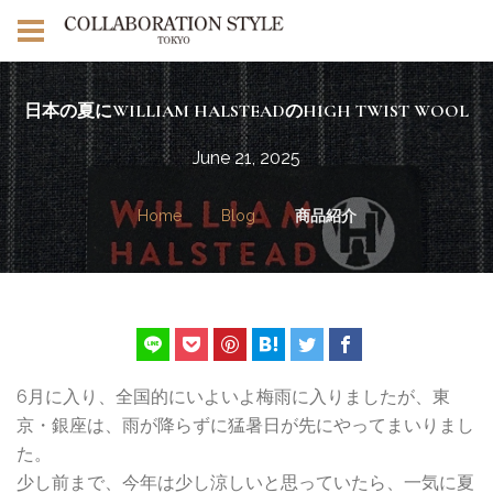
日本の夏にWILLIAM HALSTEADのHIGH TWIST WOOL
June 21, 2025
Home
Blog
商品紹介
6月に入り、全国的にいよいよ梅雨に入りましたが、東
京・銀座は、雨が降らずに猛暑日が先にやってまいりまし
た。
少し前まで、今年は少し涼しいと思っていたら、一気に夏