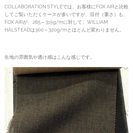
COLLABORATION STYLEでは、お客様にFOX AIRと比較
してご覧いただくケースが多いですが、目付（重さ）も、
FOX AIRが、285～315g/mに対して、WILLIAM
HALSTEADは300～320g/mとほとんど変わりません。
生地の雰囲気や透け感はこんな感じです。