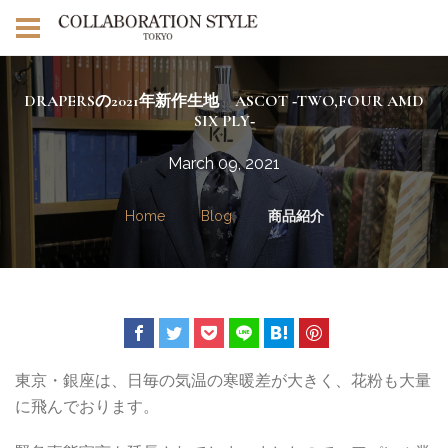
DRAPERSの2021年新作生地 ASCOT ‐TWO,FOUR AMD
SIX PLY‐
March 09, 2021
Home
Blog
商品紹介
東京・銀座は、日毎の気温の寒暖差が大きく、花粉も大量
に飛んでおります。