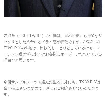
強撚糸（HIGH TWIST）の生地は、日本の夏にも快適なザ
ックリとした風合いとドライ感が特徴ですが、ASCOTの
TWO PLYの生地は、比較的しっとりとしているのも、マ
ニアック過ぎずに多くのお客様にオーダーいただいている
理由だと思います。
今回サンプルスーツで選んだ生地以外にも、TWO PLYは
全30色ございますので、ざっとご紹介させていただきま
す。