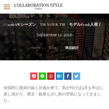
2016AWシーズン TIE YOUR TIE モデルFrank入荷！
September 12, 2016
Home
Blog
商品紹介
全国的に怒涛の如く台風が来て、気が付けば9月も半ばに
差し掛かり、東京・銀座も少し秋の空気になってきまし
た。