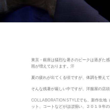
東京・銀座は猛烈な暑さのピークは過ぎた感
雨が増えております。汗
夏の疲れが出てくる頃ですが、体調を整えて
そんな残暑が厳しい中ですが、洋服屋の店頭
COLLABORATION STYLEでも、
ット、コートなどがほぼ揃い、２０１９年の