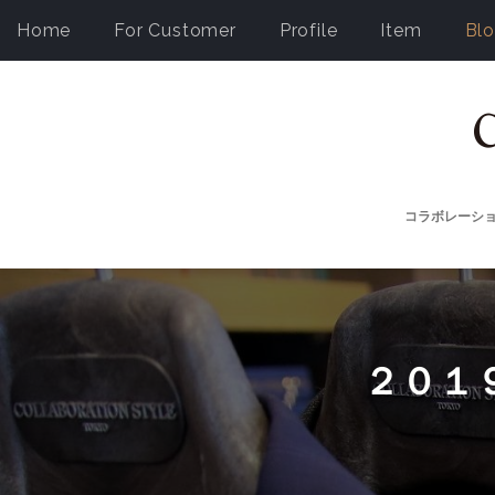
Home
For Customer
Profile
Item
Bl
コラボレーシ
２０１