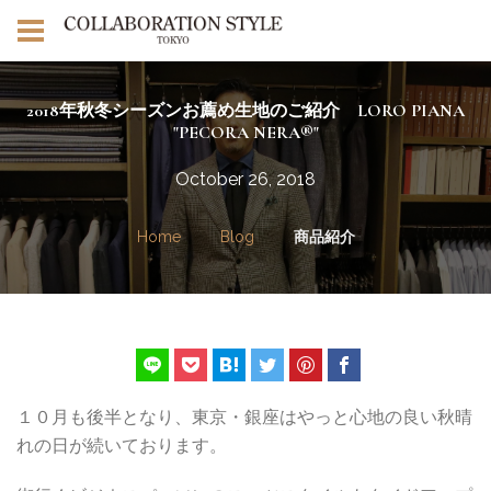
2018年秋冬シーズンお薦め生地のご紹介 LORO PIANA
"PECORA NERA®"
October 26, 2018
Home
Blog
商品紹介
１０月も後半となり、東京・銀座はやっと心地の良い秋晴
れの日が続いております。